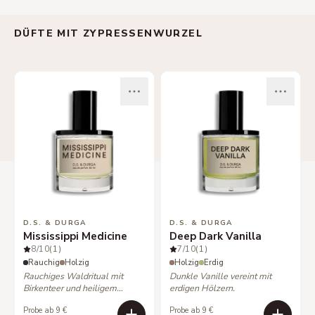
DÜFTE MIT ZYPRESSENWURZEL
D.S. & DURGA
D.S. & DURGA
Mississippi Medicine
Deep Dark Vanilla
8
/10
(1)
7
/10
(1)
Rauchig
Holzig
Holzig
Erdig
Rauchiges Waldritual mit
Dunkle Vanille vereint mit
Birkenteer und heiligem
erdigen Hölzern.
Weihrauch.
Probe ab 9 €
Probe ab 9 €