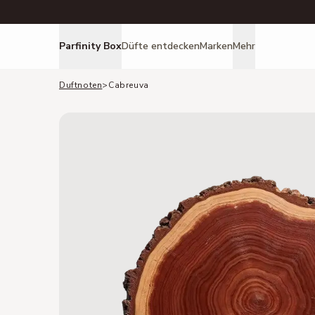
Parfinity Box
Düfte entdecken
Marken
Mehr
Duftnoten
>
Cabreuva