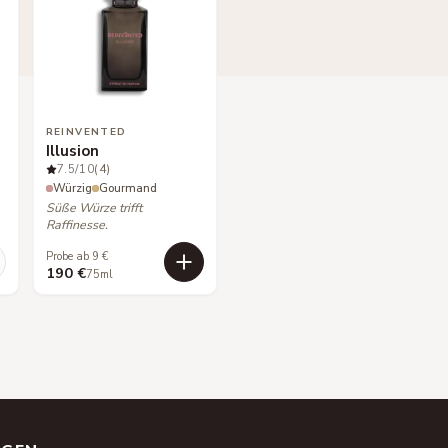
REINVENTED
Illusion
7.5
/10
(4)
Würzig
Gourmand
Süße Würze trifft
Raffinesse.
Probe ab 9 €
190 €
75ml