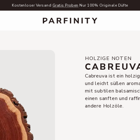
Kostenloser Versand
·
Gratis Proben
·
Nur 100% Originale Düfte
HOLZIGE NOTEN
CABREUV
Cabreuva ist ein holz
und leicht süßen aroma
mit subtilen balsamis
einen sanften und raffi
andere Holzöle.