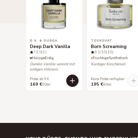
D.S. & DURGA
TOSKOVAT
Deep Dark Vanilla
Born Screaming
7
/10
(1)
9.1
/10
(10)
Holzig
Erdig
Fruchtig
Synthetisch
Dunkle Vanille vereint mit
Kantiger Kirschknall
erdigen Hölzern.
Probe ab 9 €
Keine Probe verfügbar
169 €
195 €
50ml
60ml