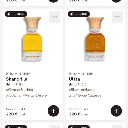
220 €
220 €
50ml
50ml
PREMIUM
PREMIUM
HIRAM GREEN
HIRAM GREEN
Shangri la
Ultra
6.5
/10
(2)
10
/10
(1)
Chypre
Fruchtig
Blumig
Harzig
Moderner Pfirsich-Chypre
Strahlende Narzisse
Probe ab 14 €
Probe ab 14 €
220 €
220 €
50ml
50ml
PREMIUM
PREMIUM