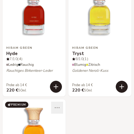
HIRAM GREEN
HIRAM GREEN
Hyde
Tryst
7
/10
(4)
8
/10
(1)
Ledrig
Rauchig
Blumig
Zitrisch
Rauchiges Birkenteer-Leder
Goldener Neroli-Kuss
Probe ab 14 €
Probe ab 14 €
220 €
220 €
50ml
50ml
PREMIUM