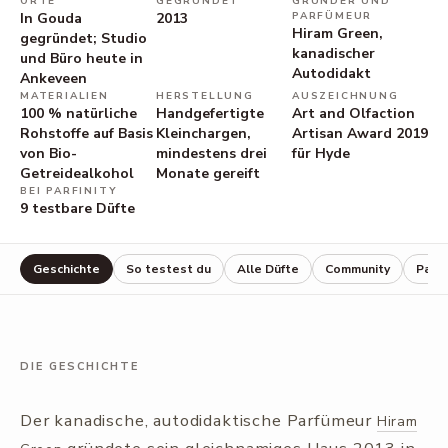
ORTE
GEGRÜNDET
GRÜNDER UND
In Gouda
2013
PARFÜMEUR
Hiram Green,
gegründet; Studio
kanadischer
und Büro heute in
Autodidakt
Ankeveen
MATERIALIEN
HERSTELLUNG
AUSZEICHNUNG
100 % natürliche
Handgefertigte
Art and Olfaction
Rohstoffe auf Basis
Kleinchargen,
Artisan Award 2019
von Bio-
mindestens drei
für Hyde
Getreidealkohol
Monate gereift
BEI PARFINITY
9
testbare Düfte
Geschichte
So testest du
Alle Düfte
Community
Parf
DIE GESCHICHTE
Der kanadische, autodidaktische Parfümeur
Hiram