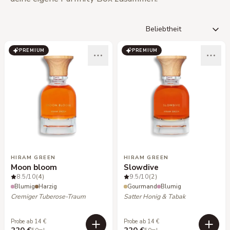
PREMIUM
PREMIUM
HIRAM GREEN
HIRAM GREEN
Moon bloom
Slowdive
8.5
/10
(4)
9.5
/10
(2)
Blumig
Harzig
Gourmand
Blumig
Cremiger Tuberose-Traum
Satter Honig & Tabak
Probe ab 14 €
Probe ab 14 €