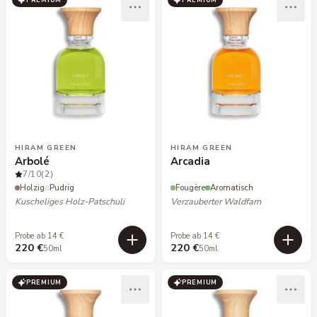
HIRAM GREEN
HIRAM GREEN
Arbolé
Arcadia
7
/10
(2)
Holzig
Pudrig
Fougère
Aromatisch
Kuscheliges Holz-Patschuli
Verzauberter Waldfarn
Probe ab 14 €
Probe ab 14 €
220 €
220 €
50ml
50ml
PREMIUM
PREMIUM