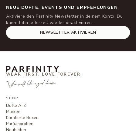
NEUE DÜFTE, EVENTS UND EMPFEHLUNGEN
Aktiviere den Parfinity Newsletter in deinem Konto. Du
kannst ihn jederzeit wieder deaktivieren.
NEWSLETTER AKTIVIEREN
WEAR FIRST. LOVE FOREVER.
You smell like a good decision.
SHOP
Düfte A–Z
Marken
Kuratierte Boxen
Parfumproben
Neuheiten