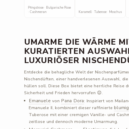
Pfingstrose · Bulgarische Rose
· Cashmeran
Karamell · Tuberose · Moschus
UMARME DIE WÄRME MI
KURATIERTEN AUSWAH
LUXURIÖSER NISCHEND
Entdecke die behagliche Welt der Nischenparfümeri
Nischendüften, einer handverlesenen Auswahl, di
hüllen soll. Diese Box bietet eine herrliche Reise 
Sicherheit und Frieden hervorrufen 😌.
Emanuele
Pana Dora
von
: Inspiriert von Mailan
blumi
Emanuele II, kombiniert dieser raffinierte
Tuberose mit einer cremigen Vanille- und Cashm
zeitlose und dennoch moderne Umarmung.