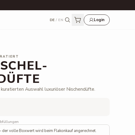
Login
DE
/
EN
URATIERT
USCHEL-
DÜFTE
kuratierten Auswahl luxuriöser Nischendüfte.
Ele
Abfüllungen
 der volle Boxwert wird beim Flakonkauf angerechnet.