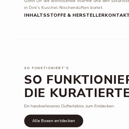
Gönn Dir die wohltuende Wärme und den luxuriöse
in Dini's Kuschel-Nischendüften bietet.
INHALTSSTOFFE & HERSTELLERKONTAK
SO FUNKTIONIERT'S
SO FUNKTIONIE
DIE KURATIERT
Ein handverlesenes Dufterlebnis zum Entdecken.
Alle Boxen entdecken