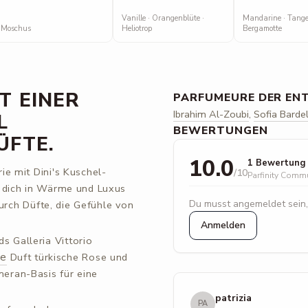
Vanille · Orangenblüte ·
Mandarine · Tangel
Moschus
Heliotrop
Bergamotte
T EINER
PARFUMEURE DER EN
Ibrahim Al-Zoubi
,
Sofia Bardel
L
BEWERTUNGEN
ÜFTE.
10.0
1 Bewertung
e mit Dini's Kuschel-
/10
Parfinity Comm
e dich in Wärme und Luxus
Du musst angemeldet sein,
durch Düfte, die Gefühle von
Anmelden
ds Galleria Vittorio
ge
Duft türkische Rose und
eran-Basis für eine
patrizia
PA