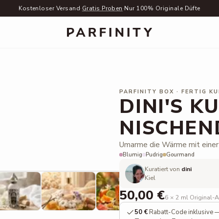
Kostenloser Versand
·
Gratis Proben
·
Nur 100% Originale Düfte
PARFINITY BOX · FERTIG K
DINI'S K
NISCHEN
Umarme die Wärme mit einer 
Blumig
Pudrig
Gourmand
Pana Dora: Emanuele
Kuratiert von
dini
Kiel
50,00 €
6 × 2 ml Original-
50 €
Rabatt-Code inklusive —