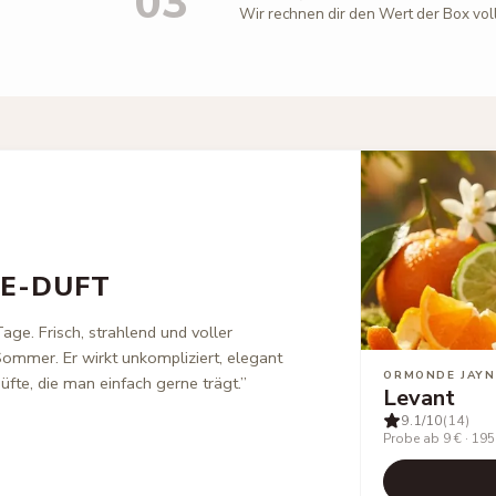
03
Wir rechnen dir den Wert der Box vol
E-DUFT
Tage. Frisch, strahlend und voller
 Sommer. Er wirkt unkompliziert, elegant
ORMONDE JAYN
üfte, die man einfach gerne trägt.
”
Levant
9.1
/10
(14)
Probe ab 9 €
·
195