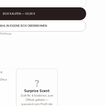
BOX KAUFEN — 50,00 €
HL IN EIGENE BOX ÜBERNEHMEN
 Werktage
NE
?
Zitrus
Surprise Scent
Duft Nr. 6 bleibt bis zum
Öffnen geheim —
passend zum Profil der