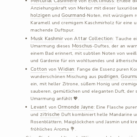
Mercurial Cashmere
Electimuss
von
: Erlebe d
Anziehungskraft von Merkur mit dieser luxuriö
holzigen
Gourmand
und
-Noten, mit würzigem r
Karamell und cremigem Kaschmirholz für eine u
machende Duftspur.
Musk Kashmir
Attar Collection
von
: Tauche ei
Moschus
Umarmung dieses
-Duftes, der an war
einem Bad erinnert, mit subtilen Noten von wei
und Gardenie für ein wohltuendes und ätherische
Cotton
Widian
von
: Fange die Essenz puren Ko
pudrigen
Gourm
wunderschönen Mischung aus
,
ein, mit heller Zitrone, süßem Honig und cremige
sauberen, gemütlichen und eleganten Duft, der s
Umarmung anfühlt 💖.
Levant
Ormonde Jayne
von
: Eine Flasche pure
zitrische
und
Duft kombiniert helle Mandarine 
Rosenblättern, Maiglöckchen und Jasmin und kre
fröhliches Aroma 💐.