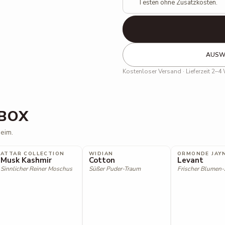
Testen ohne Zusatzkosten.
AUSWA
Kostenloser Versand · Lieferzeit 2–4
 BOX
heim.
ATTAR COLLECTION
WIDIAN
ORMONDE JAY
Musk Kashmir
Cotton
Levant
Sinnlicher Reiner Moschus
Süßer Puder-Traum
Frischer Blumen-