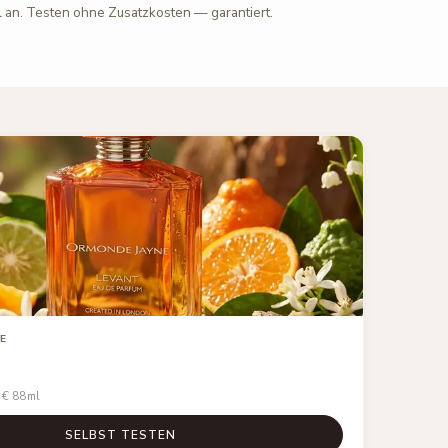
l an. Testen ohne Zusatzkosten — garantiert.
E
 €
88ml
SELBST TESTEN