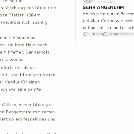
ie fesselnde
7. März 2026
blumigen
SEHR ANGENEHM
sen Mischung aus
,
Ich bin nicht gut im Besc
osa Pfeffer, süßem
gefallen. Cotton war nicht
nwiderstehlich süchtig
enttäuscht. Ich fand es s
Hilfreich
Kommentieren
n in die sinnliche
me, saubere Haut nach
ßem Pfeffer, Sandelholz
s Erlebnis.
mforts mit dieser
and
blumigen
- und
Noten
r Vanille für einen
ich wie eine sanfte
blumige
n Glücks, dieser
und Bergamotte mit zarten
iert so ein fesselndes und