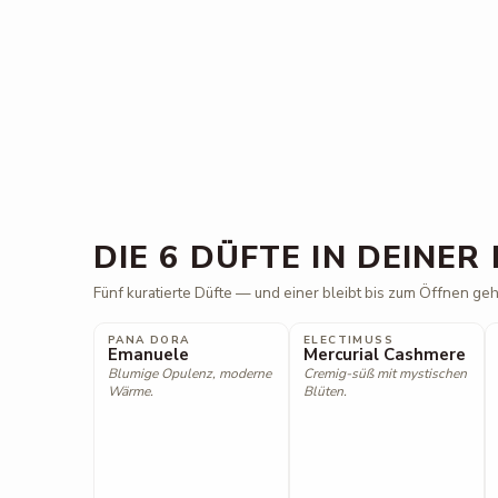
DIE 6 DÜFTE IN DEINER
Fünf kuratierte Düfte — und einer bleibt bis zum Öffnen ge
PANA DORA
ELECTIMUSS
Emanuele
Mercurial Cashmere
Blumige Opulenz, moderne
Cremig-süß mit mystischen
Wärme.
Blüten.