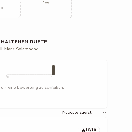
Box.
o ·
THALTENEN DÜFTE
li
,
Marie Salamagne
unity
0
10
 um eine Bewertung zu schreiben.
10
/10