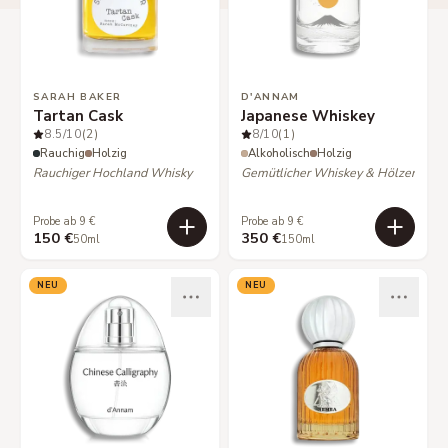
SARAH BAKER
D'ANNAM
Tartan Cask
Japanese Whiskey
8.5
/10
(2)
8
/10
(1)
Rauchig
Holzig
Alkoholisch
Holzig
Rauchiger Hochland Whisky
Gemütlicher Whiskey & Hölzer
Probe ab 9 €
Probe ab 9 €
150 €
350 €
50ml
150ml
NEU
NEU