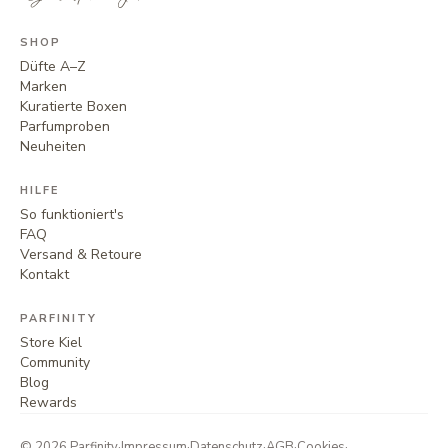
SHOP
Düfte A–Z
Marken
Kuratierte Boxen
Parfumproben
Neuheiten
HILFE
So funktioniert's
FAQ
Versand & Retoure
Kontakt
PARFINITY
Store Kiel
Community
Blog
Rewards
©
2026
Parfinity
·
Impressum
·
Datenschutz
·
AGB
·
Cookies
·