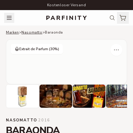
Kostenloser Versand
Marken
>
Nasomatto
>
Baraonda
Extrait de Parfum
(30%)
NASOMATTO
·
2016
BARAONDA