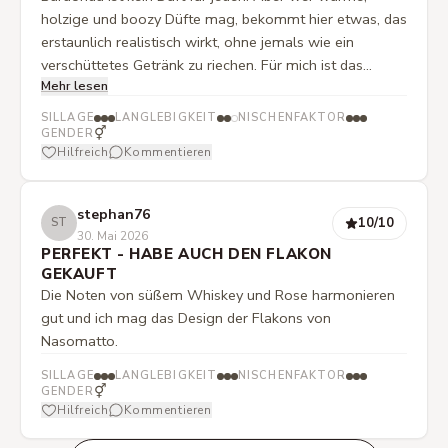
holzige und boozy Düfte mag, bekommt hier etwas, das
erstaunlich realistisch wirkt, ohne jemals wie ein
verschüttetes Getränk zu riechen. Für mich ist das
Mehr lesen
weniger ein Parfum als vielmehr ein Stimmungsbild.
Kein lauter Aufreißer, sondern ein Duft mit Charakter.
SILLAGE
LANGLEBIGKEIT
NISCHENFAKTOR
Einer, den man nicht unbedingt trägt, um anderen zu
⚥
GENDER
Hilfreich
Kommentieren
gefallen, sondern weil man selbst genau auf diese
warme, holzige Whisky - Atmosphäre Lust hat.
stephan76
10
/10
ST
30. Mai 2026
PERFEKT - HABE AUCH DEN FLAKON
GEKAUFT
Die Noten von süßem Whiskey und Rose harmonieren
gut und ich mag das Design der Flakons von
Nasomatto.
SILLAGE
LANGLEBIGKEIT
NISCHENFAKTOR
⚥
GENDER
Hilfreich
Kommentieren