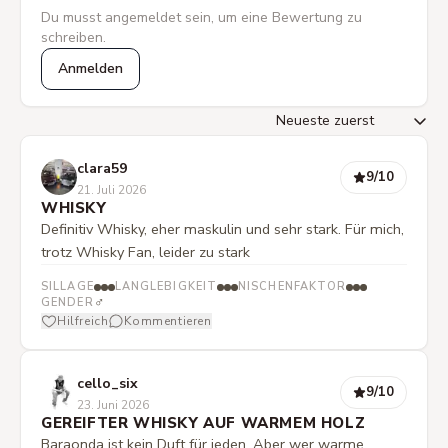
Du musst angemeldet sein, um eine Bewertung zu
schreiben.
Anmelden
clara59
9
/10
21. Juli 2026
WHISKY
Definitiv Whisky, eher maskulin und sehr stark. Für mich,
trotz Whisky Fan, leider zu stark
SILLAGE
LANGLEBIGKEIT
NISCHENFAKTOR
♂
GENDER
Hilfreich
Kommentieren
cello_six
9
/10
23. Juni 2026
GEREIFTER WHISKY AUF WARMEM HOLZ
Baraonda ist kein Duft für jeden. Aber wer warme,