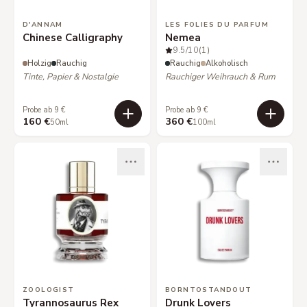
D'ANNAM
LES FOLIES DU PARFUM
Chinese Calligraphy
Nemea
9.5
/10
(1)
Holzig
Rauchig
Rauchig
Alkoholisch
Tinte, Papier & Nostalgie
Rauchiger Weihrauch & Rum
Probe ab 9 €
Probe ab 9 €
160 €
360 €
50ml
100ml
ZOOLOGIST
BORNTOSTANDOUT
Tyrannosaurus Rex
Drunk Lovers