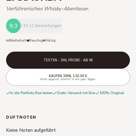
Verführerisches Whisky-Abenteuer.
9.3
/ 10
11 Bewertungen
Alkoholisch
Rauchig
Holzig
TESTEN - 2ML PROBE - AB 9€
·
·
KAUFEN
30ML
130,00 €
Nicht lagernd. Kommt in ein paar Tagen.
In der Parfinity Box testen
Gratis Versand mit Box
100% Original
DUFTNOTEN
Keine Noten aufgeführt