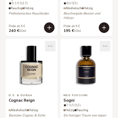
9.1
/10
(17)
8
/10
(5)
Rauchig
Holzig
Alkoholisch
Holzig
Prähistorisches Rauchleder.
Beschwipste Beeren und
Hölzer.
Probe ab 9 €
Probe ab 9 €
240 €
195 €
60ml
50ml
D.S. & DURGA
MEO FUSCIUNI
Cognac Reign
Sogni
7.5
/10
(2)
Alkoholisch
Holzig
Holzig
Rauchig
Barocker Cognac & Eiche
Ein holziger Traum von Japan